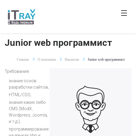
Junior web программист
Главная
О компании
Вакансии
Junior web программист
Требования:
знание основ
разработки сайтов;
HTML/CSS;
знание каких либо
CMS (ModX,
Wordpress, Joomla,
и т.д.);
программирование
на языках php и